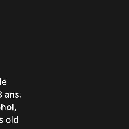
de
8 ans.
hol,
s old