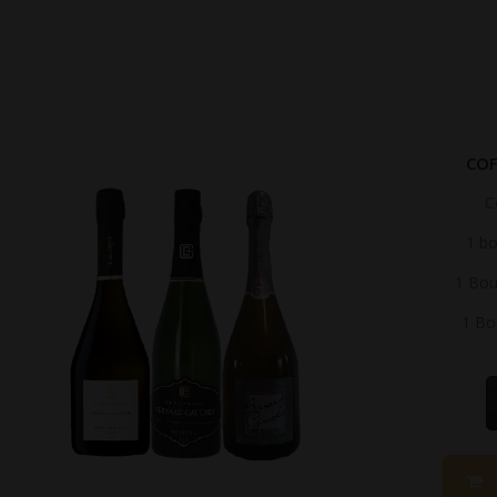
COF
C
1 bo
1 Bou
1 Bou