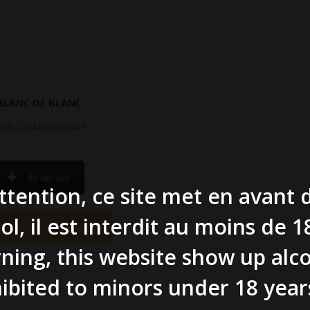
BLANC DE BLANC
00% CHARDONNAY
de détails
ttention, ce site met en avant 
ool, il est interdit au moins de 1
Accéder à la boutique
ning, this website show up alco
ibited to minors under 18 year