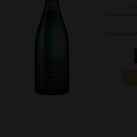
sa fr
Médaille d’Or a
1 étoile au Gui